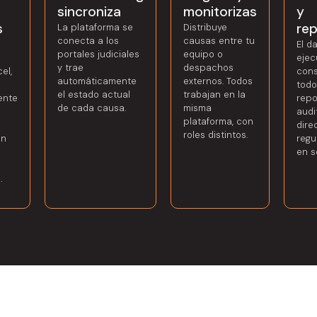
sincroniza
monitorizas
y
s
re
La plataforma se
Distribuye
conecta a los
causas entre tu
El d
portales judiciales
equipo o
ejec
y trae
despachos
el,
cons
automáticamente
externos. Todos
todo
el estado actual
trabajan en la
ente
repo
de cada causa.
misma
audit
plataforma, con
dire
roles distintos.
in
regu
en s
.