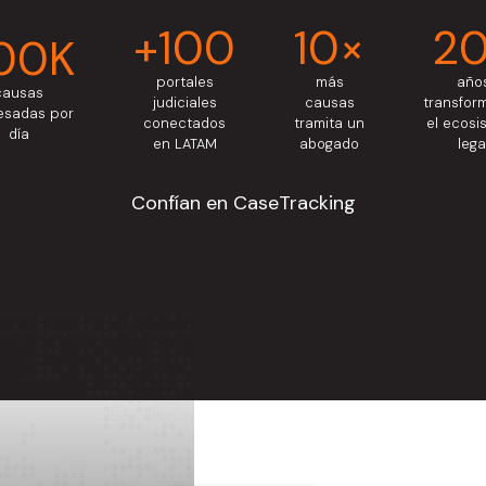
+100
10×
2
00K
portales
más
año
causas
judiciales
causas
transfor
esadas por
conectados
tramita un
el ecosi
día
en LATAM
abogado
lega
Confían en CaseTracking