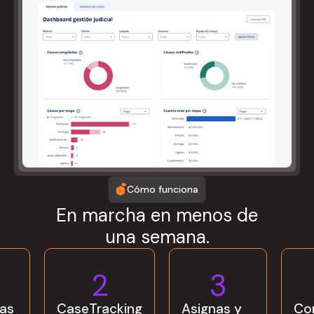
Cómo funciona
En marcha en menos de
una semana.
2
3
as
CaseTracking
Asignas y
Co