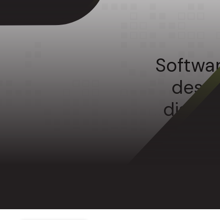
Softwar
despa
diseña