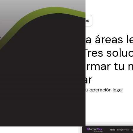
Nuestros productos
e de gestión para áreas l
chos jurídicos. Tres solu
das para transformar tu
de operar
Tres soluciones para transformar tu operación legal.