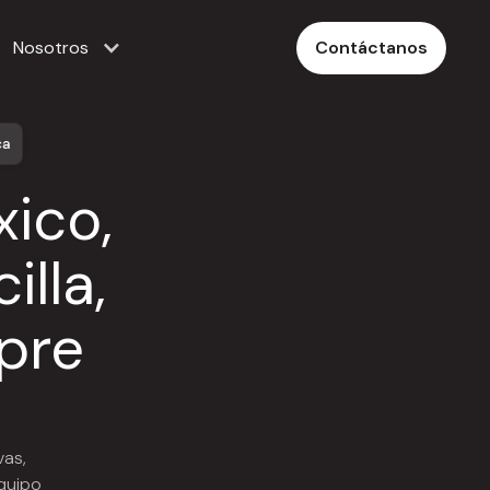
Nosotros
Contáctanos
ca
xico,
illa,
pre
vas,
equipo