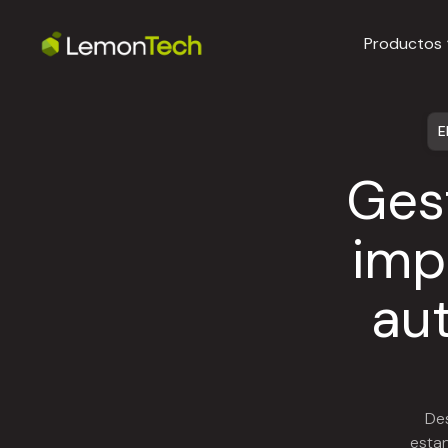
Productos
E
Gest
impu
au
Des
estan