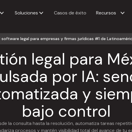
Soluciones
Casos de éxito
Recursos
l software legal para empresas y firmas jurídicas #1 de Latinoaméri
ión legal para Mé
lsada por IA: senc
tomatizada y siem
bajo control
de la consulta hasta la resolución, automatiza tareas repetiti
dariza procesos y mantén visibilidad total del avance de tu 