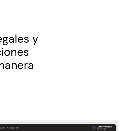
egales y
ciones
 manera