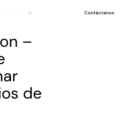
Nosotros
Contáctanos
ion –
e
nar
ios de