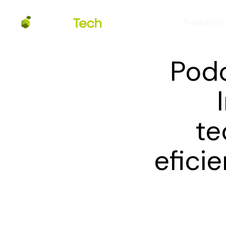
Productos
Podc
te
efici