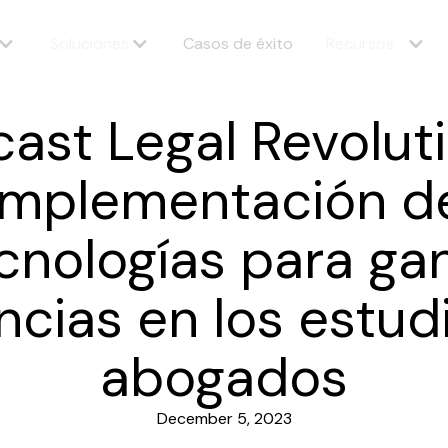
Soluciones
Casos de éxito
Recursos
ast Legal Revolut
Implementación d
cnologías para ga
encias en los estud
abogados
December 5, 2023