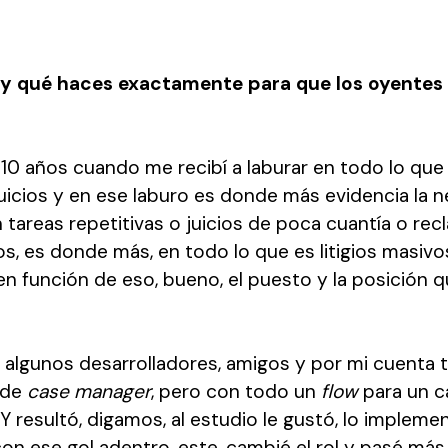
s y qué haces exactamente para que los oyente
 10 años cuando me recibí a laburar en todo lo que 
uicios y en ese laburo es donde más evidencia la 
n tareas repetitivas o juicios de poca cuantía o re
os, es donde más, en todo lo que es litigios masiv
en función de eso, bueno, el puesto y la posición
algunos desarrolladores, amigos y por mi cuenta t
 de
case manager
, pero con todo un
flow
para un c
Y resultó, digamos, al estudio le gustó, lo implem
con ese gol adentro, este, cambié el rol y pasé más