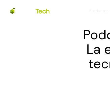
Productos
Podc
La 
tec