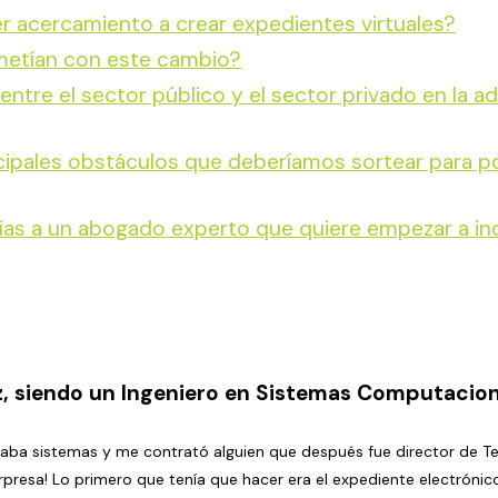
er acercamiento a crear expedientes virtuales?
ometían con este cambio?
entre el sector público y el sector privado en la a
ncipales obstáculos que deberíamos sortear para po
rías a un abogado experto que quiere empezar a i
uez, siendo un Ingeniero en Sistemas Computacio
aba sistemas y me contrató alguien que después fue director de Tec
rpresa! Lo primero que tenía que hacer era el expediente electrónic