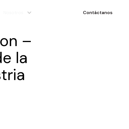
Nosotros
Contáctanos
ion –
e la
tria