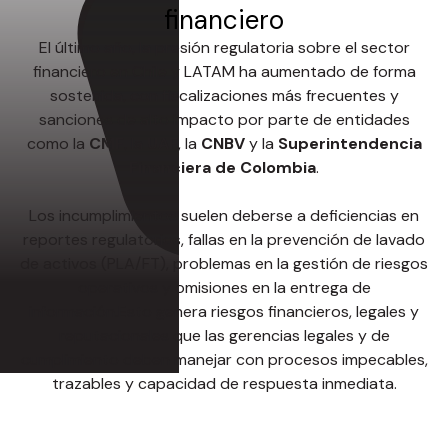
financiero
El último año, la presión regulatoria sobre el sector
financiero en Chile y LATAM ha aumentado de forma
sostenida, con fiscalizaciones más frecuentes y
sanciones de alto impacto por parte de entidades
como la
CMF
, la
UAF
, la
CNBV
y la
Superintendencia
Financiera de Colombia
.
Los incumplimientos suelen deberse a deficiencias en
reportes regulatorios, fallas en la prevención de lavado
de activos (PLA/FT), problemas en la gestión de riesgos
operativos y omisiones en la entrega de
información.Esto genera riesgos financieros, legales y
reputacionales que las gerencias legales y de
cumplimiento deben manejar con procesos impecables,
trazables y capacidad de respuesta inmediata.