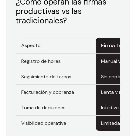
¿Cómo operan las firmas
productivas vs las
tradicionales?
Aspecto
Firma tradicio
Registro de horas
Manual y dispe
Seguimiento de tareas
Sin control clar
Facturación y cobranza
Lenta y manual
Toma de decisiones
Intuitiva / sin d
Visibilidad operativa
Limitada