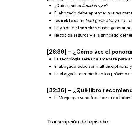
¿Qué significa
liquid lawyer
?
El abogado debe aprender nuevas materi
Iconekta
es un
lead generator
y espera
La visión de
Iconekta
busca generar neg
Negocios seguros y el significado del t
[26:39] – ¿Cómo ves el panora
La tecnología será una amenaza para a
El abogado debe ser multidisciplinario 
La abogacía cambiará en los próximos a
[32:36] – ¿Qué libro recomien
El Monje que vendió su Ferrari de Robi
Transcripción del episodio: