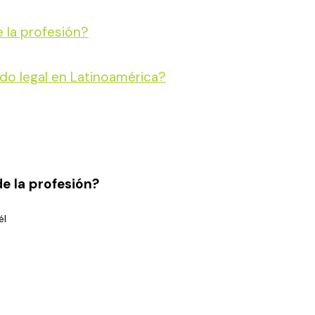
 la profesión?
do legal en Latinoamérica?
e la profesión?
él