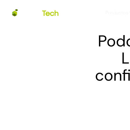
Productos
Podc
L
conf