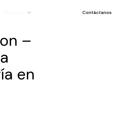
Nosotros
Contáctanos
ion –
la
ía en