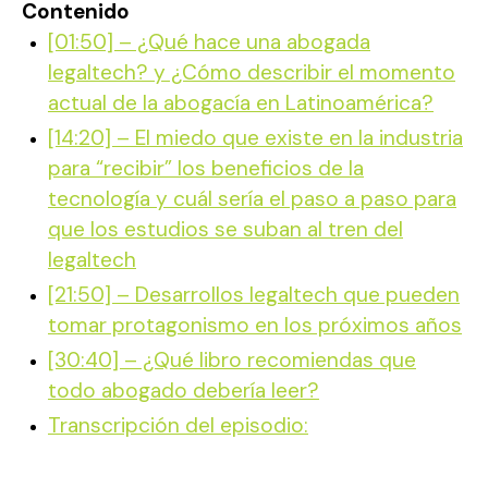
Contenido
[01:50] – ¿Qué hace una abogada
legaltech? y ¿Cómo describir el momento
actual de la abogacía en Latinoamérica?
[14:20] – El miedo que existe en la industria
para “recibir” los beneficios de la
tecnología y cuál sería el paso a paso para
que los estudios se suban al tren del
legaltech
[21:50] – Desarrollos legaltech que pueden
tomar protagonismo en los próximos años
[30:40] – ¿Qué libro recomiendas que
todo abogado debería leer?
Transcripción del episodio: